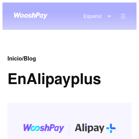
Español
Inicio
/
Blog
En
Alipayplus