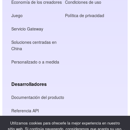
Economía de los creadores
Condiciones de uso
Juego
Política de privacidad
Servicio Gateway
Soluciones centradas en
China
Personalizado o a medida
Desarrolladores
Documentación del producto
Referencia API
Utilizamos cookies para ofrecerle la mejor experiencia en nuestro
Referencia JS SDK
sitio web. Si continúa navegando, consideramos que acepta su uso.