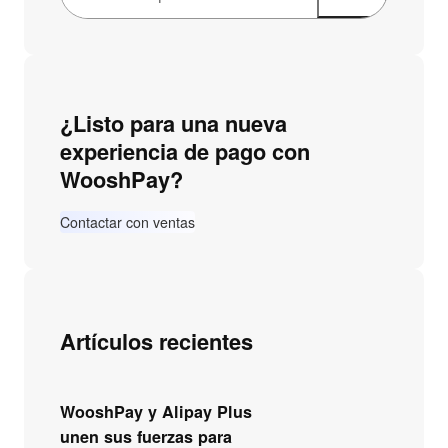
u
s
c
a
¿Listo para una nueva
r
experiencia de pago con
WooshPay?
Contactar con ventas
Artículos recientes
WooshPay y Alipay Plus
unen sus fuerzas para