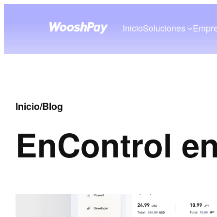
Inicio
Soluciones
Empr
Inicio
/
Blog
En
Control en