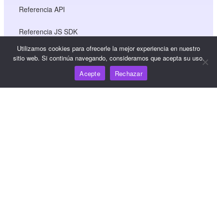
Referencia API
Referencia JS SDK
Utilizamos cookies para ofrecerle la mejor experiencia en nuestro
sitio web. Si continúa navegando, consideramos que acepta su uso.
Recursos
Acepte
Rechazar
Centro de conocimiento
Precios
Para obtener ayuda y asistencia, envíe un correo
electrónico a support@wooshpay.com
Para oportunidades de asociación, envíe un correo
electrónico a partner@wooshpay.com
Para consultas de los medios de comunicación, envíe un
correo electrónico a media@wooshpay.com