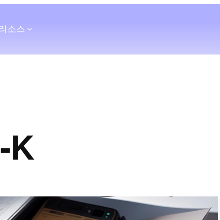
리소스
-K