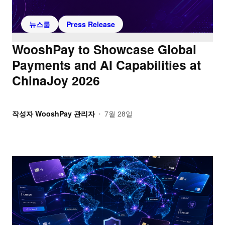
뉴스룸
Press Release
WooshPay to Showcase Global
Payments and AI Capabilities at
ChinaJoy 2026
작성자
WooshPay 관리자
7월 28일
•