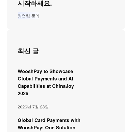
시작하세요.
영업팀 문의
최신 글
WooshPay to Showcase
Global Payments and AI
Capabilities at ChinaJoy
2026
2026년 7월 28일
Global Card Payments with
WooshPay: One Solution