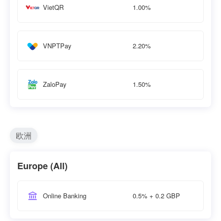
1.00%
VietQR
2.20%
VNPTPay
1.50%
ZaloPay
欧洲
Europe (All)
0.5% + 0.2 GBP
Online Banking