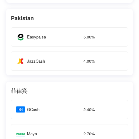
Pakistan
5.00%
Easypaisa
4.00%
JazzCash
菲律宾
2.40%
GCash
2.70%
Maya