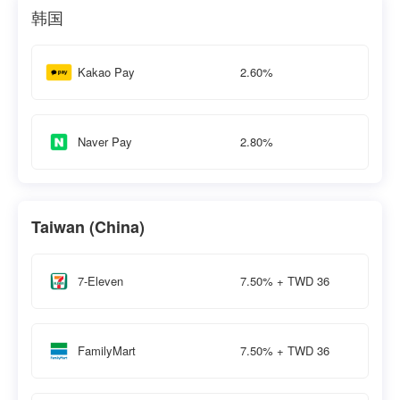
韩国
2.60%
Kakao Pay
2.80%
Naver Pay
Taiwan (China)
7.50% + TWD 36
7-Eleven
7.50% + TWD 36
FamilyMart