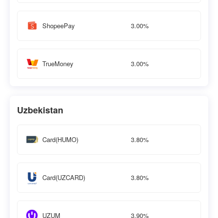
3.00%
ShopeePay
3.00%
TrueMoney
Uzbekistan
3.80%
Card(HUMO)
3.80%
Card(UZCARD)
3.90%
UZUM