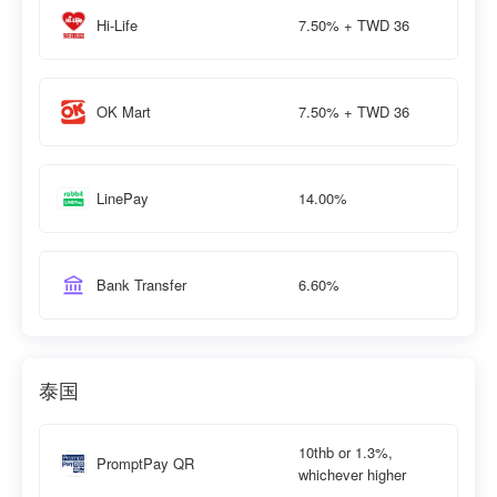
7.50% + TWD 36
Hi-Life
7.50% + TWD 36
OK Mart
14.00%
LinePay
6.60%
Bank Transfer
泰国
10thb or 1.3%,
PromptPay QR
whichever higher