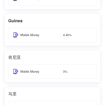
Guinea
4.40%
Mobile Money
肯尼亚
3%
Mobile Money
马里