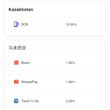
Kazakhstan
10.30%
DCB
马来西亚
1.80%
Boost
1.80%
ShopeePay
2.20%
Touch 'n' Go