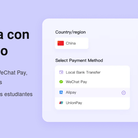
a con
zo
 WeChat Pay,
s
s estudiantes