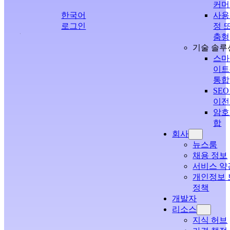
커머
한국어
사용
로그인
정 
춤형
鲲
기술 솔루
스마
이트
통합
SEO
이전
암호
합
회사
뉴스룸
채용 정보
서비스 약
개인정보 
정책
개발자
리소스
지식 허브