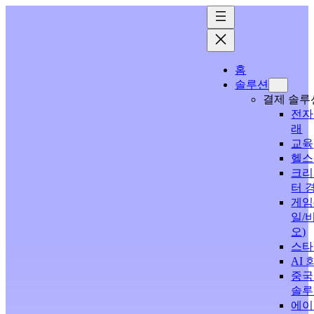
홈
솔루션
결제 솔루
전자
래
교육
헬스
크리
터 
게임
일/
오)
스타
AI 
중국
솔루
에이