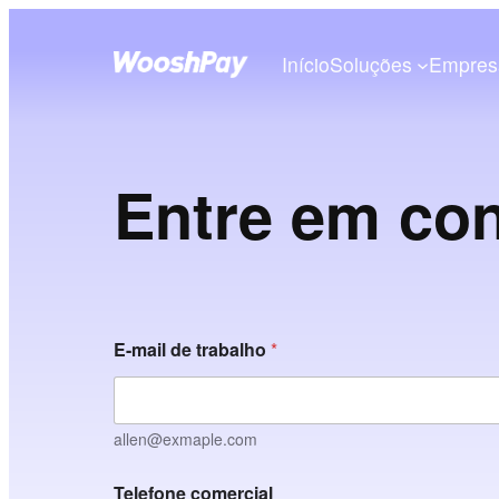
Início
Soluções
Empres
Entre em co
E-mail de trabalho
*
allen@exmaple.com
Telefone comercial