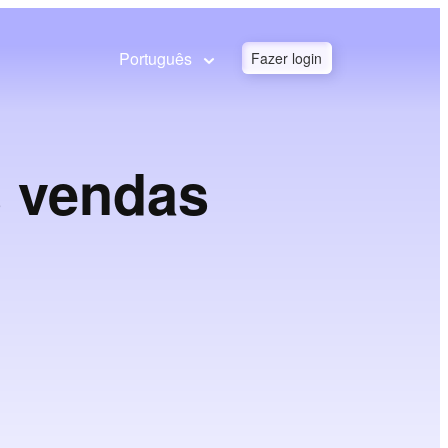
Português
Fazer login
s vendas