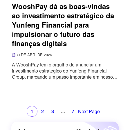
WooshPay dá as boas-vindas
ao investimento estratégico da
Yunfeng Financial para
impulsionar o futuro das
finanças digitais
30 DE ABR. DE 2026
A WooshPay tem o orgulho de anunciar um
investimento estratégico do Yunfeng Financial
Group, marcando um passo importante em nosso
crescimento como um provedor global de
infraestrutura financeira. Essa parceria reúne os
recursos de pagamento internacional da
WooshPay com o ecossistema de ativos digitais da
Yunfeng Financial, incluindo a AlphaToken, uma
1
2
3
…
7
Next Page
plataforma focada na tokenização de ativos e na
integração de ativos do mundo real com ativos na
cadeia