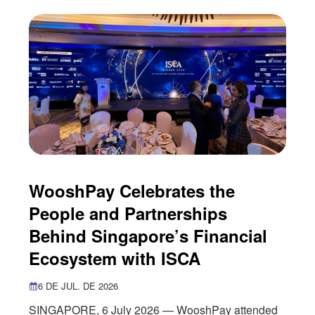
entertainment industry. As more digital
entertainment companies seek to reach
international audiences, payments have
WooshPay Celebrates the
People and Partnerships
Behind Singapore’s Financial
Ecosystem with ISCA
6 DE JUL. DE 2026
SINGAPORE, 6 July 2026 — WooshPay attended