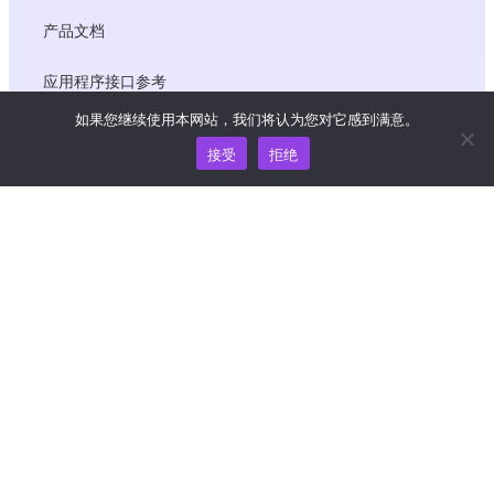
产品文档
应用程序接口参考
如果您继续使用本网站，我们将认为您对它感到满意。
JS SDK 参考资料
接受
拒绝
资源
知识中心
价格
如需帮助和支持，请发送电子邮件至
support@wooshpay.com
商务合作，请联系 partner@wooshpay.com
媒体垂询，请发送电子邮件至 media@wooshpay.com