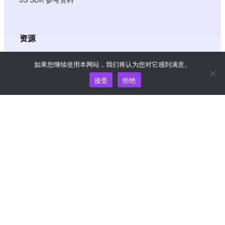
资源
知识中心
如果您继续使用本网站，我们将认为您对它感到满意。
接受
拒绝
价格
如需帮助和支持，请发送电子邮件至
support@wooshpay.com
商务合作，请联系 partner@wooshpay.com
媒体垂询，请发送电子邮件至 media@wooshpay.com