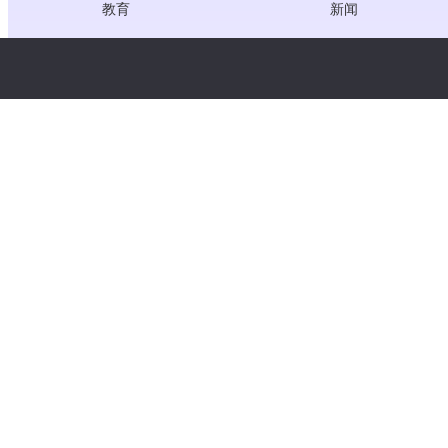
教育
新闻
医疗
职位
创作者经济
服务条款
游戏
隐私政策
网关服务
聚焦中国的解决方案
定制或量身定做
版权所有 © WooshPay 2026 保留所有权利。