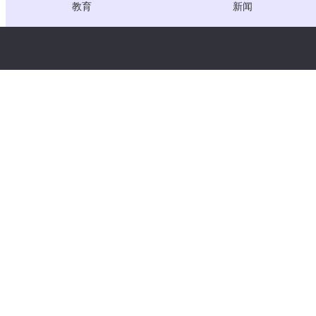
教育
新闻
医疗
职位
创作者经济
服务条款
游戏
隐私政策
网关服务
聚焦中国的解决方案
定制或量身定做
版权所有 © WooshPay 2026 保留所有权利。