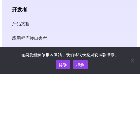
开发者
产品文档
应用程序接口参考
JS SDK 参考资料
如果您继续使用本网站，我们将认为您对它感到满意。
接受
拒绝
资源
知识中心
价格
如需帮助和支持，请发送电子邮件至
support@wooshpay.com