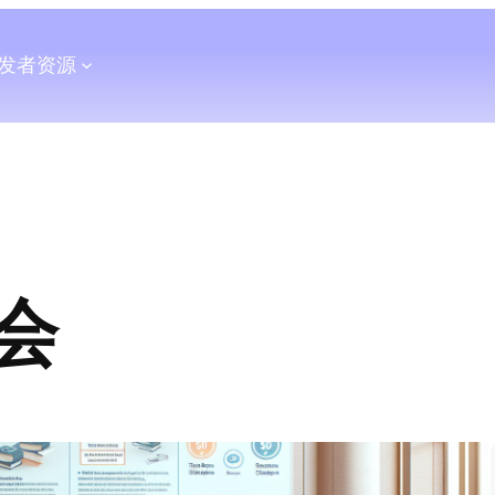
发者
资源
会