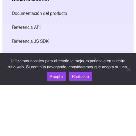
Documentación del producto
Referencia API
Referencia JS SDK
Utilizamos cookies para ofrecerle la mejor experiencia en nuestro
Recursos
sitio web. Si continúa navegando, consideramos que acepta su uso.
Acepte
Rechazar
Centro de conocimiento
Precios
Para obtener ayuda y asistencia, envíe un correo
electrónico a support@wooshpay.com
Para oportunidades de asociación, envíe un correo