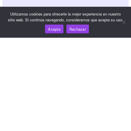
Referencia JS SDK
Utilizamos cookies para ofrecerle la mejor experiencia en nuestro
sitio web. Si continúa navegando, consideramos que acepta su uso.
Acepte
Rechazar
Recursos
Centro de conocimiento
Precios
Para obtener ayuda y asistencia, envíe un correo
electrónico a support@wooshpay.com
Para oportunidades de asociación, envíe un correo
electrónico a partner@wooshpay.com
Para consultas de los medios de comunicación, envíe un
correo electrónico a media@wooshpay.com