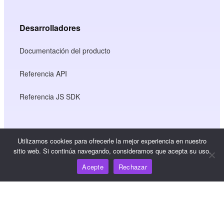
Desarrolladores
Documentación del producto
Referencia API
Referencia JS SDK
Recursos
Utilizamos cookies para ofrecerle la mejor experiencia en nuestro
sitio web. Si continúa navegando, consideramos que acepta su uso.
Centro de conocimiento
Acepte
Rechazar
Precios
Para obtener ayuda y asistencia, envíe un correo