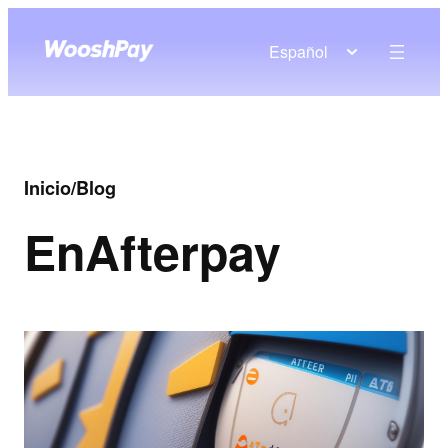
Español
Inicio
/
Blog
En
Afterpay