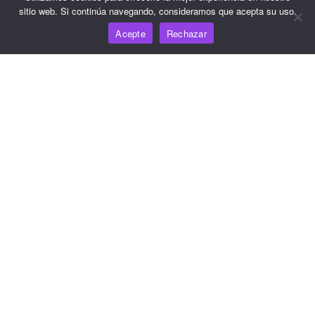
sitio web. Si continúa navegando, consideramos que acepta su uso.
Acepte
Rechazar
Recursos
Centro de conocimiento
Precios
Para obtener ayuda y asistencia, envíe un correo
electrónico a support@wooshpay.com
Para oportunidades de asociación, envíe un correo
electrónico a partner@wooshpay.com
Para consultas de los medios de comunicación, envíe un
correo electrónico a media@wooshpay.com