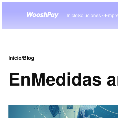
Inicio
Soluciones
Empr
Inicio
/
Blog
En
Medidas a