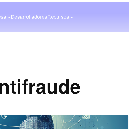
esa
Desarrolladores
Recursos
ntifraude