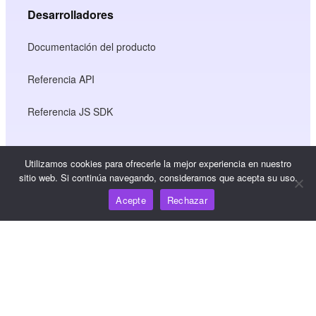
Desarrolladores
Documentación del producto
Referencia API
Referencia JS SDK
Utilizamos cookies para ofrecerle la mejor experiencia en nuestro
Recursos
sitio web. Si continúa navegando, consideramos que acepta su uso.
Centro de conocimiento
Acepte
Rechazar
Precios
Para obtener ayuda y asistencia, envíe un correo
electrónico a support@wooshpay.com