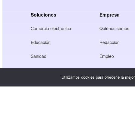
Soluciones
Empresa
Comercio electrónico
Quiénes somos
Educación
Redacción
Sanidad
Empleo
Economía de los creadores
Condiciones de u
Utilizamos cookies para ofrecerle la mejo
Juego
Política de privaci
Servicio Gateway
Soluciones centradas en China
Personalizado o a medida