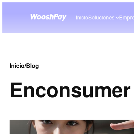
Inicio
Soluciones
Empr
Inicio
/
Blog
En
consumer 