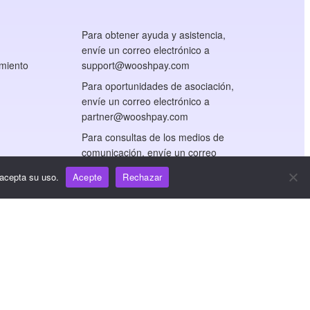
Para obtener ayuda y asistencia,
envíe un correo electrónico a
miento
support@wooshpay.com
Para oportunidades de asociación,
envíe un correo electrónico a
partner@wooshpay.com
Para consultas de los medios de
comunicación, envíe un correo
electrónico a
 acepta su uso.
Acepte
Rechazar
media@wooshpay.com