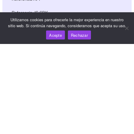
Referencia JS SDK
Utilizamos cookies para ofrecerle la mejor experiencia en nuestro
sitio web. Si continúa navegando, consideramos que acepta su uso.
Recursos
Acepte
Rechazar
Centro de conocimiento
Precios
Para obtener ayuda y asistencia, envíe un correo
electrónico a support@wooshpay.com
Para oportunidades de asociación, envíe un correo
electrónico a partner@wooshpay.com
Para consultas de los medios de comunicación, envíe un
correo electrónico a media@wooshpay.com