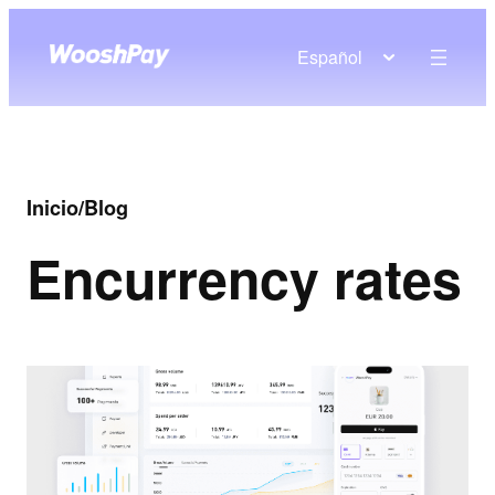
Español
Inicio
/
Blog
En
currency rates