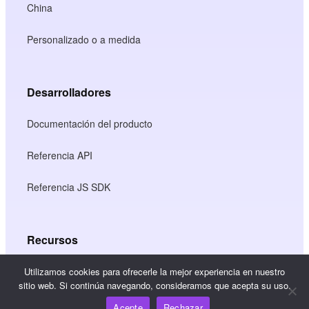
China
Personalizado o a medida
Desarrolladores
Documentación del producto
Referencia API
Referencia JS SDK
Recursos
Centro de conocimiento
Utilizamos cookies para ofrecerle la mejor experiencia en nuestro
sitio web. Si continúa navegando, consideramos que acepta su uso.
Precios
Acepte
Rechazar