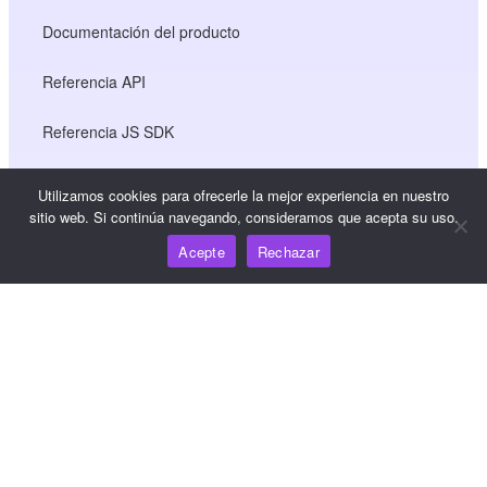
Documentación del producto
Referencia API
Referencia JS SDK
Utilizamos cookies para ofrecerle la mejor experiencia en nuestro
Recursos
sitio web. Si continúa navegando, consideramos que acepta su uso.
Acepte
Rechazar
Centro de conocimiento
Precios
Para obtener ayuda y asistencia, envíe un correo
electrónico a support@wooshpay.com
Para oportunidades de asociación, envíe un correo
electrónico a partner@wooshpay.com