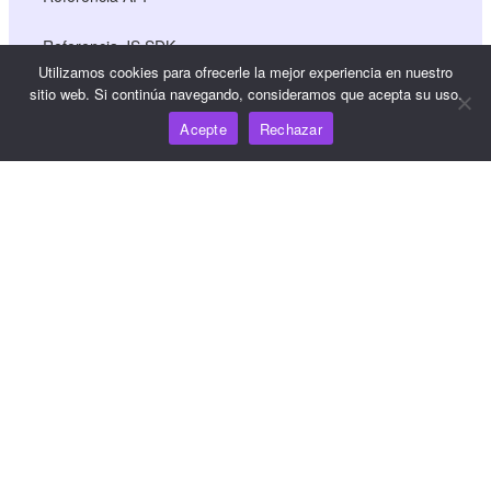
Referencia JS SDK
Utilizamos cookies para ofrecerle la mejor experiencia en nuestro
sitio web. Si continúa navegando, consideramos que acepta su uso.
Recursos
Acepte
Rechazar
Centro de conocimiento
Precios
Para obtener ayuda y asistencia, envíe un correo
electrónico a support@wooshpay.com
Para oportunidades de asociación, envíe un correo
electrónico a partner@wooshpay.com
Para consultas de los medios de comunicación, envíe un
correo electrónico a media@wooshpay.com