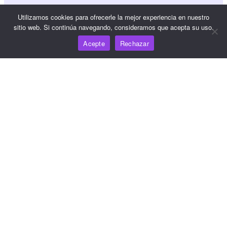
Referencia JS SDK
Utilizamos cookies para ofrecerle la mejor experiencia en nuestro
sitio web. Si continúa navegando, consideramos que acepta su uso.
Acepte
Rechazar
Recursos
Centro de conocimiento
Precios
Para obtener ayuda y asistencia, envíe un correo
electrónico a support@wooshpay.com
Para oportunidades de asociación, envíe un correo
electrónico a partner@wooshpay.com
Para consultas de los medios de comunicación, envíe un
correo electrónico a media@wooshpay.com