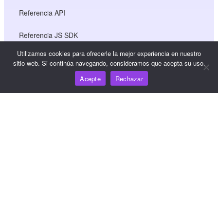
Referencia API
Referencia JS SDK
Utilizamos cookies para ofrecerle la mejor experiencia en nuestro
sitio web. Si continúa navegando, consideramos que acepta su uso.
Recursos
Acepte
Rechazar
Centro de conocimiento
Precios
Para obtener ayuda y asistencia, envíe un correo
electrónico a support@wooshpay.com
Para oportunidades de asociación, envíe un correo
electrónico a partner@wooshpay.com
Para consultas de los medios de comunicación, envíe un
correo electrónico a media@wooshpay.com