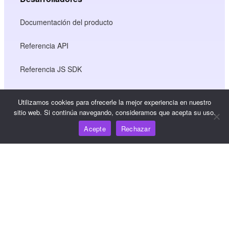
Documentación del producto
Referencia API
Referencia JS SDK
Utilizamos cookies para ofrecerle la mejor experiencia en nuestro
Recursos
sitio web. Si continúa navegando, consideramos que acepta su uso.
Acepte
Rechazar
Centro de conocimiento
Precios
Para obtener ayuda y asistencia, envíe un correo
electrónico a support@wooshpay.com
Para oportunidades de asociación, envíe un correo