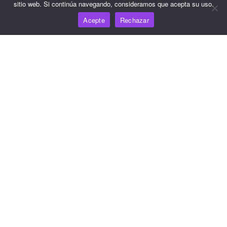
sitio web. Si continúa navegando, consideramos que acepta su uso.
Precios
Acepte
Rechazar
Para obtener ayuda y asistencia, envíe un correo
electrónico a support@wooshpay.com
Para oportunidades de asociación, envíe un correo
electrónico a partner@wooshpay.com
Para consultas de los medios de comunicación, envíe un
correo electrónico a media@wooshpay.com
Copyright © WooshPay 2026 Todos los derechos reservados.