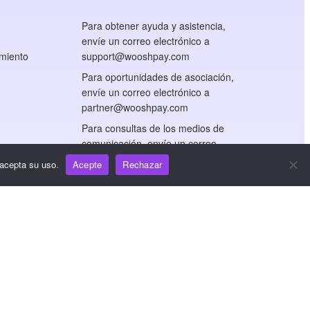
Para obtener ayuda y asistencia,
envíe un correo electrónico a
miento
support@wooshpay.com
Para oportunidades de asociación,
envíe un correo electrónico a
partner@wooshpay.com
Para consultas de los medios de
comunicación, envíe un correo
electrónico a
 acepta su uso.
Acepte
Rechazar
media@wooshpay.com