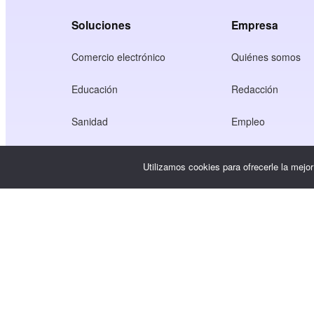
Soluciones
Empresa
Comercio electrónico
Quiénes somos
Educación
Redacción
Sanidad
Empleo
Economía de los creadores
Condiciones de u
Utilizamos cookies para ofrecerle la mejo
Juego
Política de privaci
Servicio Gateway
Soluciones centradas en China
Personalizado o a medida