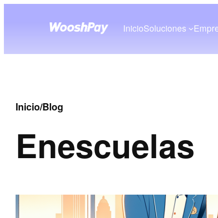
Inicio
Soluciones
Empr
Inicio
/
Blog
En
escuelas