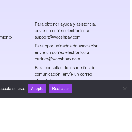
Para obtener ayuda y asistencia,
envíe un correo electrónico a
miento
support@wooshpay.com
Para oportunidades de asociación,
envíe un correo electrónico a
partner@wooshpay.com
Para consultas de los medios de
comunicación, envíe un correo
electrónico a
media@wooshpay.com
 acepta su uso.
Acepte
Rechazar