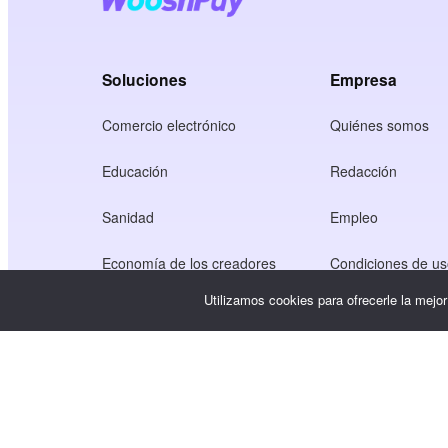
Soluciones
Empresa
Comercio electrónico
Quiénes somos
Educación
Redacción
Sanidad
Empleo
Economía de los creadores
Condiciones de u
Utilizamos cookies para ofrecerle la mejo
Juego
Política de privaci
Servicio Gateway
Soluciones centradas en China
Personalizado o a medida