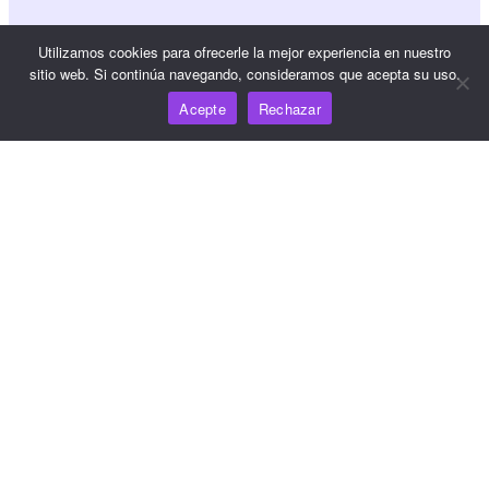
Referencia JS SDK
Utilizamos cookies para ofrecerle la mejor experiencia en nuestro
sitio web. Si continúa navegando, consideramos que acepta su uso.
Acepte
Rechazar
Recursos
Centro de conocimiento
Precios
Para obtener ayuda y asistencia, envíe un correo
electrónico a support@wooshpay.com
Para oportunidades de asociación, envíe un correo
electrónico a partner@wooshpay.com
Para consultas de los medios de comunicación, envíe un
correo electrónico a media@wooshpay.com