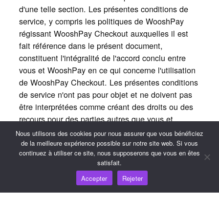
d'une telle section. Les présentes conditions de
service, y compris les politiques de WooshPay
régissant WooshPay Checkout auxquelles il est
fait référence dans le présent document,
constituent l'intégralité de l'accord conclu entre
vous et WooshPay en ce qui concerne l'utilisation
de WooshPay Checkout. Les présentes conditions
de service n'ont pas pour objet et ne doivent pas
être interprétées comme créant des droits ou des
recours pour des parties autres que vous et
WooshPay, et aucune autre personne ne sera en
Nous utilisons des cookies pour nous assurer que vous bénéficiez
mesure de faire valoir des droits en tant que tiers
de la meilleure expérience possible sur notre site web. Si vous
continuez à utiliser ce site, nous supposerons que vous en êtes
bénéficiaire dans le cadre des présentes
satisfait.
conditions de service. Les présentes conditions de
Accepter
Rejeter
service ne limitent pas les droits que WooshPay
peut détenir en vertu des lois sur les secrets
commerciaux, les droits d'auteur, les brevets ou
autres.