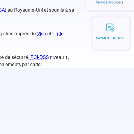
CA)
au Royaume-Uni et soumis à sa
egistrés auprès de
Visa
et
Carte
re de sécurité,
PCI-DSS
niveau 1,
s paiements par carte.