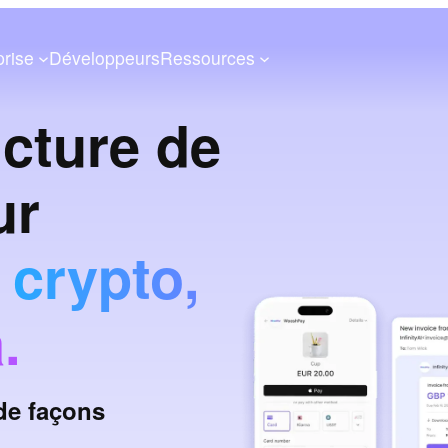
prise
Développeurs
Ressources
ucture de
ur
, crypto,
.
 de façons