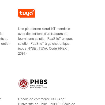
Une plateforme cloud IoT mondiale
de
avec des millions d'utilisateurs qui
nts du
fournit une solution PaaS IoT unique.
entier.
solution PaaS IoT à guichet unique.
(code NYSE : TUYA
,
Code HKEX :
2391)
d
L'école de commerce HSBC de
l'université de Pékin (PHBS) : École de