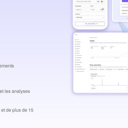
glements
et les analyses
 et de plus de 15