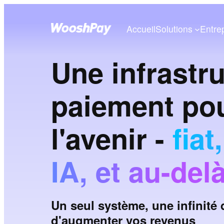
Accueil
Solutions
Entre
Une infrastr
paiement po
l'avenir -
fiat
IA, et au-delà
Un seul système, une infinité
d'augmenter vos revenus