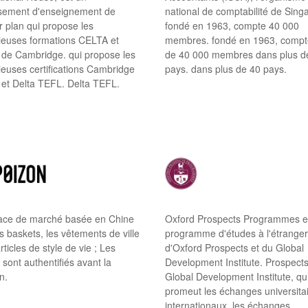
ssement d'enseignement de
national de comptabilité de Sing
r plan qui propose les
fondé en 1963, compte 40 000
gieuses formations CELTA et
membres. fondé en 1963, compt
de Cambridge. qui propose les
de 40 000 membres dans plus d
ieuses certifications Cambridge
pays. dans plus de 40 pays.
et Delta TEFL. Delta TEFL.
ace de marché basée en Chine
Oxford Prospects Programmes es
s baskets, les vêtements de ville
programme d'études à l'étrange
articles de style de vie ; Les
d'Oxford Prospects et du Global
s sont authentifiés avant la
Development Institute. Prospects
n.
Global Development Institute, qu
promeut les échanges universita
internationaux. les échanges