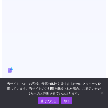
支払い
当サイトでは、お客様に最高の体験を提供するためにクッキーを使
用しています。当サイトのご利用を継続された場合、ご満足いただ
効率的かつ確実にファンドの分配を
けたものと判断させていただきます。
完了するためのアシスト
受け入れる
却下