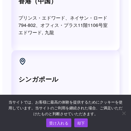
香港（中国）
プリンス・エドワード、ネイサン・ロード
794-802、オフィス・プラス11階1106号室
エドワード, 九龍
シンガポール
331 North Bridge Road Odeon331 #23-
当サイトでは、お客様に最高の体験を提供するためにクッキーを使
11/12 シンガポール 188720
用しています。当サイトのご利用を継続された場合、ご満足いただ
けたものと判断させていただきます。
受け入れる
却下