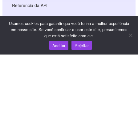
Referência da API
Referência do JS SDK
Usamos cookies para garantir que você tenha a melhor experiência
em nosso site. Se você continuar a usar este site, presumiremos
que está satisfeito com ele.
Recursos
Aceitar
Rejeitar
Centro de conhecimento
Preços
Para obter ajuda e suporte, envie um e-mail para
support@wooshpay.com
Para oportunidades de parceria, envie um e-mail para
partner@wooshpay.com
Para obter informações sobre a mídia, envie um e-mail
para media@wooshpay.com