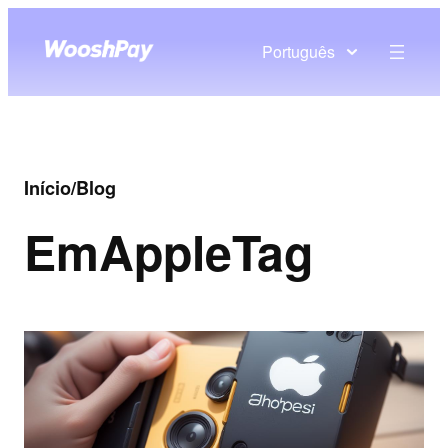
Português
Início
/
Blog
Em
AppleTag