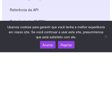
Referência da API
Referência do JS SDK
Usamos cookies para garantir que você tenha a melhor experiência
em nosso site. Se você continuar a usar este site, presumiremos
que está satisfeito com ele.
Recursos
Aceitar
Rejeitar
Centro de conhecimento
Preços
Para obter ajuda e suporte, envie um e-mail para
support@wooshpay.com
Para oportunidades de parceria, envie um e-mail para
partner@wooshpay.com
Para obter informações sobre a mídia, envie um e-mail