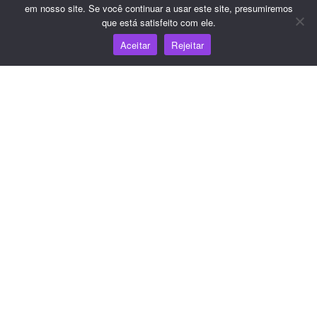
Referência do JS SDK
em nosso site. Se você continuar a usar este site, presumiremos
que está satisfeito com ele.
Aceitar
Rejeitar
Recursos
Centro de conhecimento
Preços
Para obter ajuda e suporte, envie um e-mail para
support@wooshpay.com
Para oportunidades de parceria, envie um e-mail para
partner@wooshpay.com
Para obter informações sobre a mídia, envie um e-mail
para media@wooshpay.com