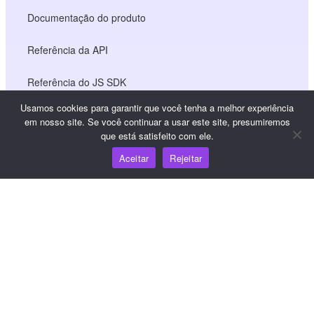
Documentação do produto
Referência da API
Referência do JS SDK
Usamos cookies para garantir que você tenha a melhor experiência
em nosso site. Se você continuar a usar este site, presumiremos
Recursos
que está satisfeito com ele.
Aceitar
Rejeitar
Centro de conhecimento
Preços
Para obter ajuda e suporte, envie um e-mail para
support@wooshpay.com
Para oportunidades de parceria, envie um e-mail para
partner@wooshpay.com