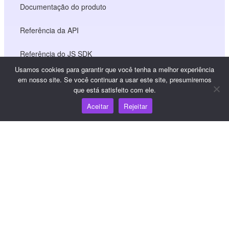
Documentação do produto
Referência da API
Referência do JS SDK
Usamos cookies para garantir que você tenha a melhor experiência
em nosso site. Se você continuar a usar este site, presumiremos
que está satisfeito com ele.
Recursos
Aceitar
Rejeitar
Centro de conhecimento
Preços
Para obter ajuda e suporte, envie um e-mail para
support@wooshpay.com
Para oportunidades de parceria, envie um e-mail para
partner@wooshpay.com