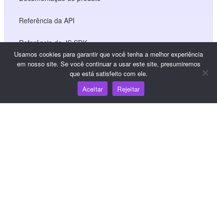
Referência da API
Referência do JS SDK
Usamos cookies para garantir que você tenha a melhor experiência
em nosso site. Se você continuar a usar este site, presumiremos
que está satisfeito com ele.
Recursos
Aceitar
Rejeitar
Centro de conhecimento
Preços
Para obter ajuda e suporte, envie um e-mail para
support@wooshpay.com
Para oportunidades de parceria, envie um e-mail para
partner@wooshpay.com
Para obter informações sobre a mídia, envie um e-mail