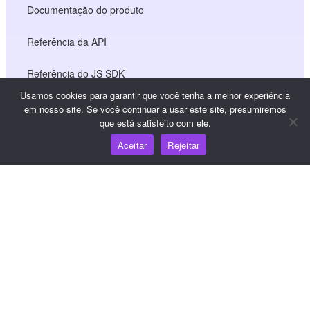
Documentação do produto
Referência da API
Referência do JS SDK
Usamos cookies para garantir que você tenha a melhor experiência
em nosso site. Se você continuar a usar este site, presumiremos
que está satisfeito com ele.
Recursos
Aceitar
Rejeitar
Centro de conhecimento
Preços
Para obter ajuda e suporte, envie um e-mail para
support@wooshpay.com
Para oportunidades de parceria, envie um e-mail para
partner@wooshpay.com