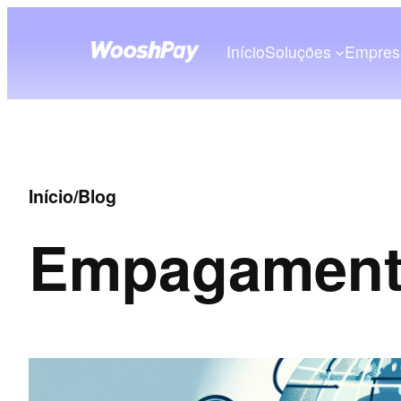
Início
Soluções
Empres
Início
/
Blog
Em
pagamento