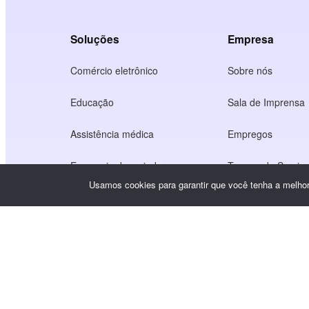
Soluções
Empresa
Comércio eletrônico
Sobre nós
Educação
Sala de Imprensa
Assistência médica
Empregos
Economia dos criadores
Termos de Serviç
Usamos cookies para garantir que você tenha a melhor 
Jogo
Política de privac
Serviço de gateway
Soluções com foco na China
Personalizado ou sob medida