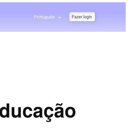
Português
Fazer login
educação