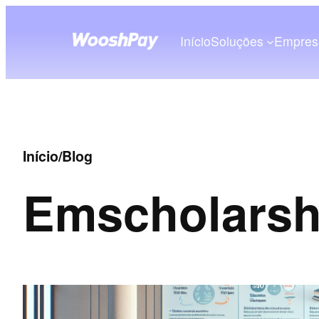
Início
Soluções
Empres
Início
/
Blog
Em
scholarsh