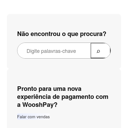
Não encontrou o que procura?
P
e
s
q
u
Pronto para uma nova
i
experiência de pagamento com
s
a WooshPay?
a
r
Falar com vendas